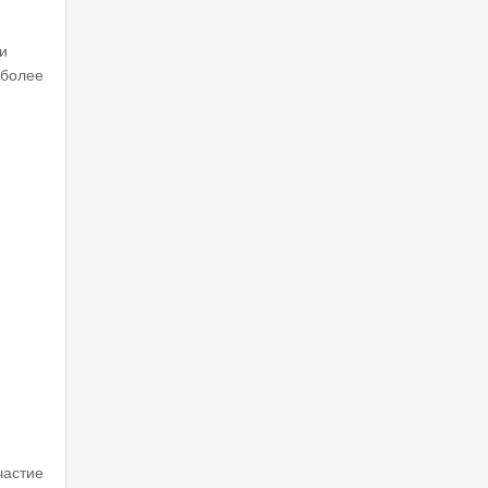
и
 более
частие