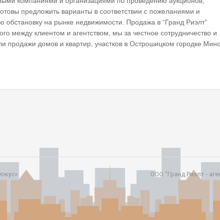
ьными компаниями и организациями по проведению аукционов,
готовы предложить варианты в соответствии с пожеланиями и
ю обстановку на рынке недвижимости. Продажа в “Гранд Риэлт”
го между клиентом и агентством, мы за честное сотрудничество и
ли продажи домов и квартир, участков в Острошицком городке Минс
Фокус»
ООО "Гранд Риэлт - аг