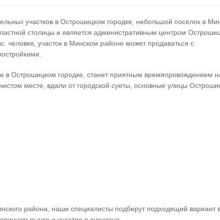
мельных участков в Острошицком городке, небольшой поселок в Ми
областной столицы и является административным центром Острошиц
с. человек, участок в Минском районе может продаваться с
постройками.
ке в Острошицком городке, станет приятным времяпровождением н
 чистом месте, вдали от городской суеты, основные улицы Остроши
нского района, наши специалисты подберут подходящий вариант 
торичном рынке и участие в аукционе.