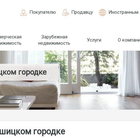
Покупателю
Продавцу
Иностранным 
мерческая
Зарубежная
Услуги
О компан
вижимость
недвижимость
цком городке
ошицком городке