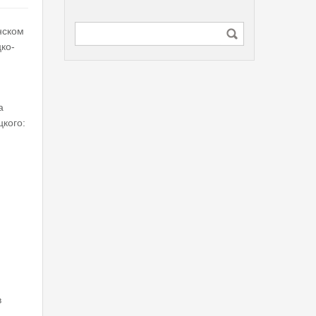
нском
ко-
а
цкого:
в