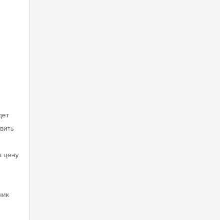
дет
вить
л цену
ник