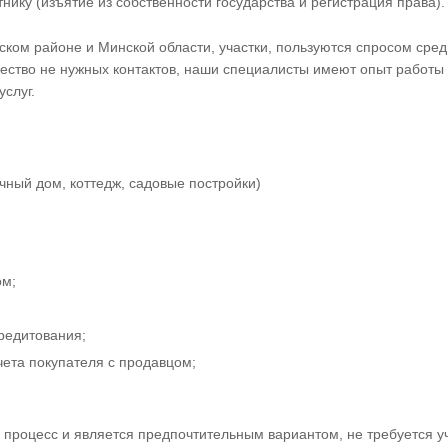
ику (изъятие из собственности государства и регистрация права).
ком районе и Минской области, участки, пользуются спросом сред
чество не нужных контактов, наши специалисты имеют опыт работы
услуг.
чный дом, коттедж, садовые постройки)
ом;
редитования;
ета покупателя с продавцом;
й процесс и является предпочтительным вариантом, не требуется у