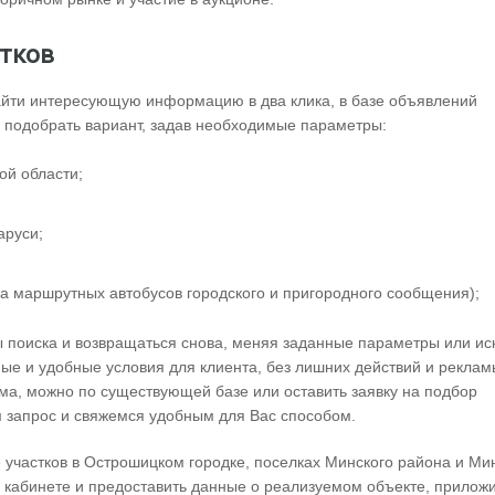
стков
айти интересующую информацию в два клика, в базе объявлений
о подобрать вариант, задав необходимые параметры:
ой области;
аруси;
а маршрутных автобусов городского и пригородного сообщения);
ы поиска и возвращаться снова, меняя заданные параметры или ис
е и удобные условия для клиента, без лишних действий и реклам
ома, можно по существующей базе или оставить заявку на подбор
 запрос и свяжемся удобным для Вас способом.
 участков в Острошицком городке, поселках Минского района и Ми
м кабинете и предоставить данные о реализуемом объекте, прилож