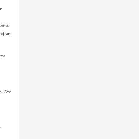
 и
ании,
рафии
сти
а. Это
,