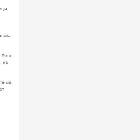
лицы
тника
. Хотя
ы на
рупные
ют