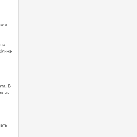
кая.
жно
 ближе
та. В
лочь:
лать