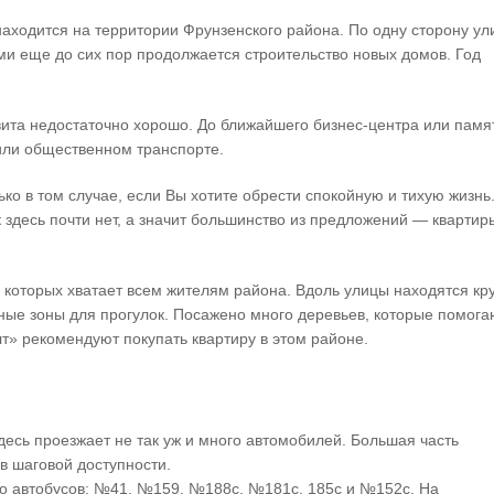
аходится на территории Фрунзенского района. По одну сторону у
и еще до сих пор продолжается строительство новых домов. Год
вита недостаточно хорошо. До ближайшего бизнес-центра или памя
или общественном транспорте.
ько в том случае, если Вы хотите обрести спокойную и тихую жизнь
 здесь почти нет, а значит большинство из предложений — квартир
в которых хватает всем жителям района. Вдоль улицы находятся к
ные зоны для прогулок. Посажено много деревьев, которые помога
лт» рекомендуют покупать квартиру в этом районе.
десь проезжает не так уж и много автомобилей. Большая часть
в шаговой доступности.
ко автобусов: №41, №159, №188с, №181с, 185с и №152с. На