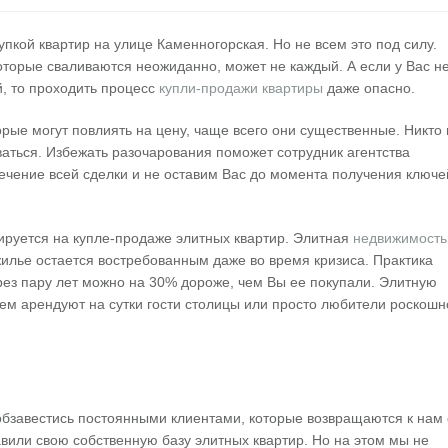
пкой квартир на улице Каменногорская. Но не всем это под силу.
которые сваливаются неожиданно, может не каждый. А если у Вас н
, то проходить процесс
купли-продажи квартиры
даже опасно.
орые могут повлиять на цену, чаще всего они существенные. Никто 
ваться. Избежать разочарования поможет сотрудник агентства
ечение всей сделки и не оставим Вас до момента получения ключе
ируется на купле-продаже элитных квартир. Элитная
недвижимость
илье остается востребованным даже во время кризиса. Практика
рез пару лет можно на 30% дороже, чем Вы ее покупали. Элитную
ием арендуют на сутки гости столицы или просто любители роскошн
 обзавестись постоянными клиентами, которые возвращаются к нам
авили свою собственную базу элитных квартир. Но на этом мы не