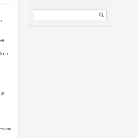
ет
не
й на
ой
 снова