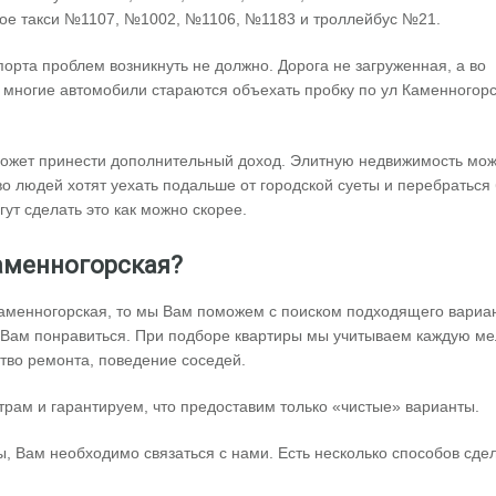
ное такси №1107, №1002, №1106, №1183 и троллейбус №21.
орта проблем возникнуть не должно. Дорога не загруженная, а во
т, многие автомобили стараются объехать пробку по ул Каменногорс
может принести дополнительный доход. Элитную недвижимость мо
во людей хотят уехать подальше от городской суеты и перебраться
ут сделать это как можно скорее.
Каменногорская?
Каменногорская, то мы Вам поможем с поиском подходящего вариан
т Вам понравиться. При подборе квартиры мы учитываем каждую ме
ество ремонта, поведение соседей.
рам и гарантируем, что предоставим только «чистые» варианты.
ры, Вам необходимо связаться с нами. Есть несколько способов сде