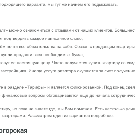
подходящего варианта, мы тут же начнем его подыскивать.
элт» можно ознакомиться с отзывами от наших клиентов. Большинс
т подтвердить каждое написанное слово;
ём почти все обязательства на себя. Созвон с продавцом квартиры
в купли-продаж и всех необходимых бумаг;
зовут ее настоящую цену. Часто получается купить квартиру со ски
т застройщика. Иногда услуги риэлтора окупаются за счет полученн
те в разделе «Тарифы» и является фиксированной. Под конец сде
е финансовые вопросы обговариваются еще до начала сотрудничес
тиру, но пока не знаете где, мы Вам поможем. Есть несколько ули
 квартирами. Рассмотрим один из вариантов подробнее.
огорская