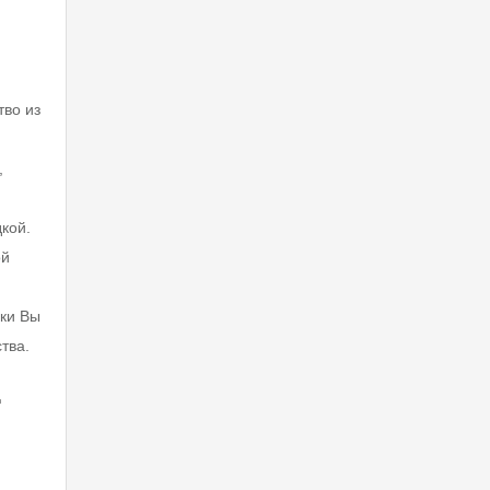
тво из
,
дкой.
ой
лки Вы
тва.
ц