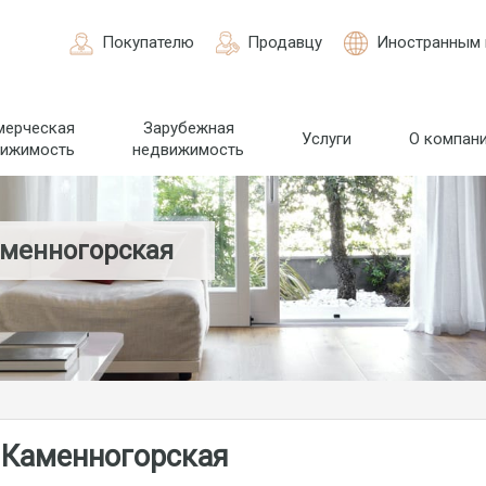
Покупателю
Продавцу
Иностранным 
мерческая
Зарубежная
Услуги
О компан
вижимость
недвижимость
аменногорская
 Каменногорская