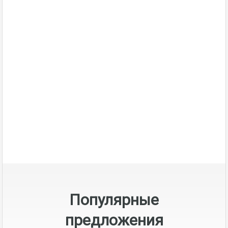
ремонтом!
352 000 BYN 169900 цена в $
эквиваленте.
3-комнатные квартиры в Минске
Трёхкомнатная квартира с дизайнерским ремонтом! Адрес:
Ул. Логойский тракт д.21А Дом 2013-го года постройки. 2-й
этаж, 20-ти этажного каркасно-блочного дома.…
2
12 Фото
Подробнее
Комнаты
Популярные
предложения