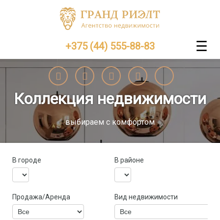
☰
+375 (44) 555-88-83
Insta
VK
FB
OK
youtube
Коллекция недвижимости
выбираем с комфортом
В городе
В районе
Продажа/Аренда
Вид недвижимости