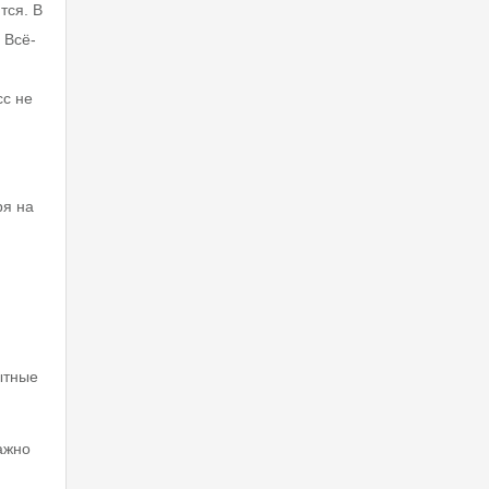
тся. В
 Всё-
сс не
ря на
ытные
ажно