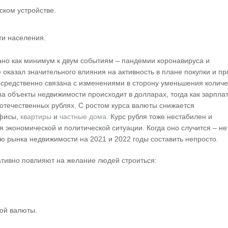
ском устройстве.
и населения.
но как минимум к двум событиям – пандемии коронавируса и
оказал значительного влияния на активность в плане покупки и п
осредственно связана с изменениями в сторону уменьшения количе
на объекты недвижимости происходит в долларах, тогда как зарпла
течественных рублях. С ростом курса валюты снижается
офисы,
квартиры
и
частные дома
. Курс рубля тоже нестабилен и
 экономической и политической ситуации. Когда оно случится – не
ию рынка недвижимости на 2021 и 2022 годы составить непросто.
ативно повлияют на желание людей строиться:
ной валюты.