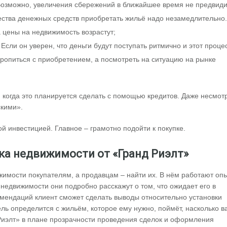
Возможно, увеличения сбережений в ближайшее время не предвиди
ества денежных средств приобретать жильё надо незамедлительно.
а цены на недвижимость возрастут;
сли он уверен, что деньги будут поступать ритмично и этот проце
оропиться с приобретением, а посмотреть на ситуацию на рынке
 когда это планируется сделать с помощью кредитов. Даже несмот
скими».
 инвестицией. Главное – грамотно подойти к покупке.
ка недвижимости от «Гранд Риэлт»
жимости покупателям, а продавцам – найти их. В нём работают оп
 недвижимости они подробно расскажут о том, что ожидает его в
омендаций клиент сможет сделать выводы относительно установки
ель определится с жильём, которое ему нужно, поймёт, насколько в
 Риэлт» в плане прозрачности проведения сделок и оформления