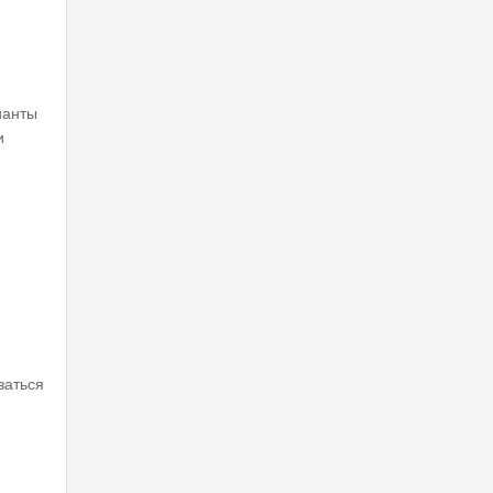
ианты
и
заться