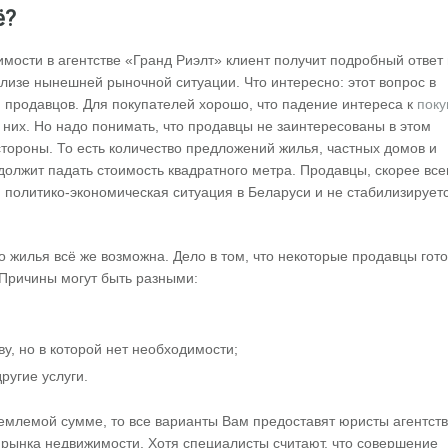
ё?
мости в агентстве «Гранд Риэлт» клиент получит подробный ответ 
лизе нынешней рыночной ситуации. Что интересно: этот вопрос в
и продавцов. Для покупателей хорошо, что падение интереса к
поку
них. Но надо понимать, что продавцы не заинтересованы в этом
стороны. То есть количество предложений жилья, частных домов и
олжит падать стоимость квадратного метра. Продавцы, скорее все
я политико-экономическая ситуация в Беларуси и не стабилизирует
о жилья всё же возможна. Дело в том, что некоторые продавцы гот
 Причины могут быть разными:
у, но в которой нет необходимости;
ругие услуги.
емлемой сумме, то все варианты Вам предоставят юристы агентст
 рынка недвижимости. Хотя специалисты считают, что совершение