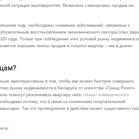
данной ситуации маловероятно. Возможна «заморозка» продаж на
ынешнем году, необходимы снижение заболеваний, связанных с
 обязательным восстановлением экономического сектора плюс вар
020 года. Только при соблюдении этих условий рынку недвижимост
бновятся хорошие темпы продаж и покупок квартир – как в домах-
вцам?
ьше заинтересованы в том, чтобы как можно быстрее совершить
итию рынка недвижимости в Беларуси от агентства «Гранд Риэлт».
алы помогут реализовать квартиру либо
объект коммерческого
необходимо потому, что в связи со снижением покупательской
невыгодно. Так что промедление в действии может существенно ска
ента: