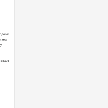
родажи
ства
ту
 знает