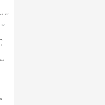
на это
пке
го,
ся
овы
ва